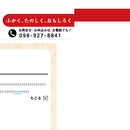
???????????????????????
?? ?????
???
????