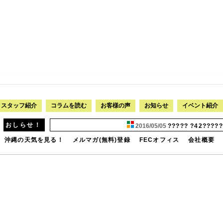
スタッフ紹介
コラムを読む
お客様の声
お知らせ
イベント紹介
おしらせ！
2016/05/05
????? ?42??????
沖縄の天気を見る！
メルマガ(無料)登録
FECオフィス
会社概要
???
????