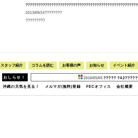
????????????????????????????????????????????????????
2013/09/14????????
?????????
スタッフ紹介
コラムを読む
お客様の声
お知らせ
イベント紹介
おしらせ！
2016/05/05
????? ?42??????
沖縄の天気を見る！
メルマガ(無料)登録
FECオフィス
会社概要
???
????