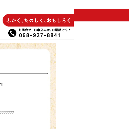
!!
???????